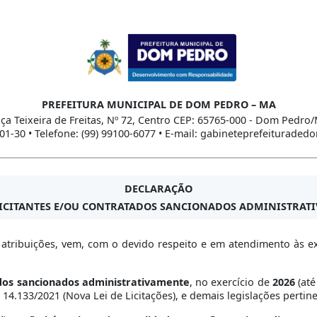
PREFEITURA MUNICIPAL DE DOM PEDRO – MA
ça Teixeira de Freitas, Nº 72, Centro CEP: 65765-000 - Dom Pedro
01-30 • Telefone: (99) 99100-6077 • E-mail: gabineteprefeitura
DECLARAÇÃO
LICITANTES E/OU CONTRATADOS SANCIONADOS ADMINISTRATIV
tribuições, vem, com o devido respeito e em atendimento às exi
ados sancionados administrativamente
, no exercício de
2026
(até
º 14.133/2021 (Nova Lei de Licitações), e demais legislações pertin