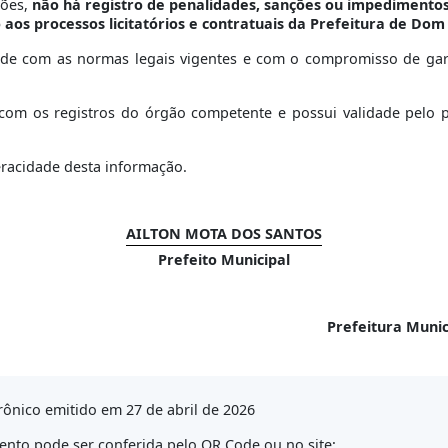
ções,
não há registro de penalidades, sanções ou impedimentos
o aos processos licitatórios e contratuais da Prefeitura de Do
ade com as normas legais vigentes e com o compromisso de garan
om os registros do órgão competente e possui validade pelo per
eracidade desta informação.
AILTON MOTA DOS SANTOS
Prefeito Municipal
Prefeitura Muni
ônico emitido em 27 de abril de 2026
nto pode ser conferida pelo QR Code ou no site: