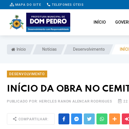
MAPA DO SITE
TELEFONES ÚTEIS
INÍCIO
GOVER
Início
Notícias
Desenvolvimento
INÍC
DESENVOLVIMENTO
INÍCIO DA OBRA NO CEMI
PUBLICADO POR: HERICLES RANON ALENCAR RODRIGUES
22
Facebook
Messenger
Twitter
Whatsapp
Outra
COMPARTILHAR: