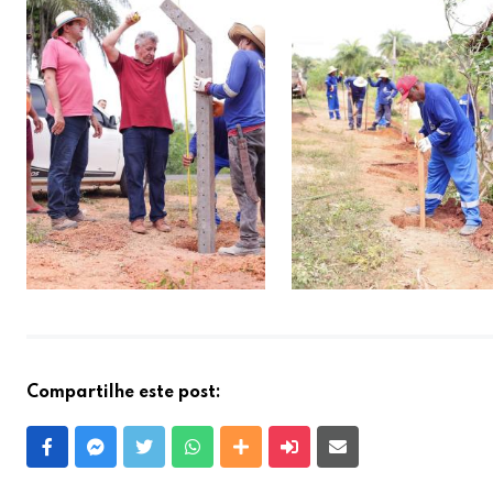
Compartilhe este post:
Facebook
Messenger
Twitter
Whatsapp
Outras Mídias
Enviar para um amigo
E-mail