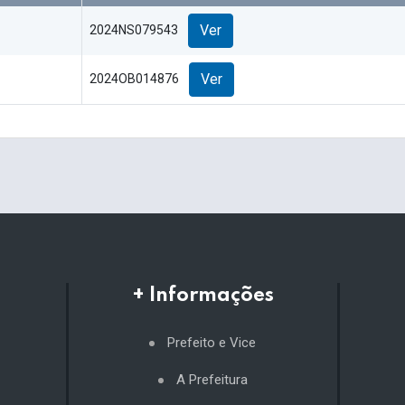
Ver
2024NS079543
Ver
2024OB014876
+ Informações
Prefeito e Vice
A Prefeitura