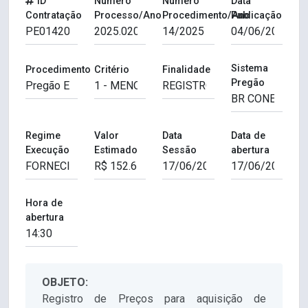
ID
Número
Número
Data
Contratação
Processo/Ano
Procedimento/Ano
Publicação
Sistema
Procedimento
Critério
Finalidade
Pregão
Regime
Valor
Data
Data de
Execução
Estimado
Sessão
abertura
Hora de
abertura
OBJETO:
Registro de Preços para aquisição de