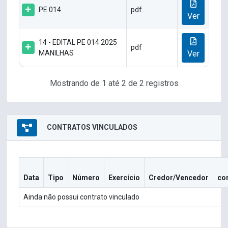
PE 014
pdf
Ver
14 - EDITAL PE 014 2025
pdf
MANILHAS
Ver
Mostrando de 1 até 2 de 2 registros
CONTRATOS VINCULADOS
Data
Tipo
Número
Exercício
Credor/Vencedor
co
Ainda não possui contrato vinculado