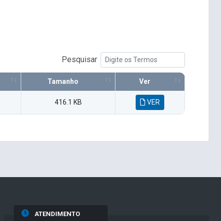
Pesquisar
Tamanho
Ver
416.1 KB
VER
ATENDIMENTO