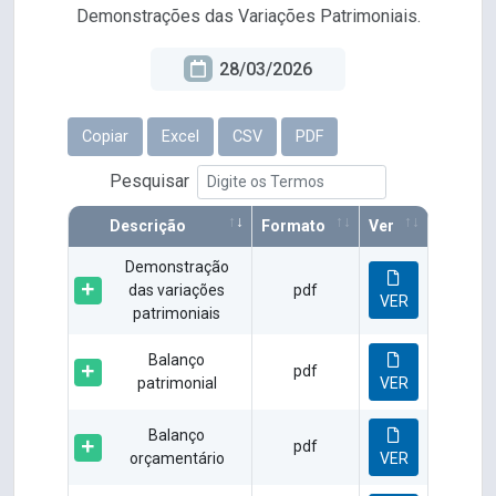
Demonstrações das Variações Patrimoniais.
28/03/2026
Copiar
Excel
CSV
PDF
Pesquisar
Descrição
Formato
Ver
Demonstração
das variações
pdf
VER
patrimoniais
Balanço
pdf
patrimonial
VER
Balanço
pdf
orçamentário
VER