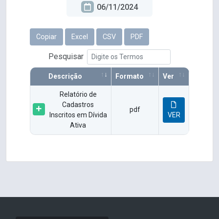
06/11/2024
Copiar
Excel
CSV
PDF
Pesquisar
Descrição
Formato
Ver
Relatório de
Cadastros
pdf
Inscritos em Dívida
VER
Ativa